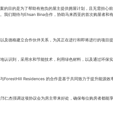
案的目的是为了帮助有抱负的屋主提供拥屋计划，且无需担心前期
与Ehsan Bina合作，协助马来西亚的首次购屋者和有意升级的现
，马来西亚大金以及德格建立合作伙伴关系，为其正在进行和即将进行的项
居民可以更广泛地认识到，采用水和节能技术，利用绿色材料，以及通过
stHill Residences 的合作是基于共同致力于提升能源
董事经理邝仁杰强调这项协议会为房主带来好处，确保每位购房者都