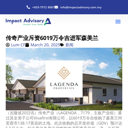
+603-7972 8887
info@impactadvisory.com.my
传奇产业斥资6019万令吉进军森美兰
Lum CF
March 20, 2025
新闻
（吉隆坡20日讯）传奇产业（LAGENDA，7179，主板产业组）通
过其全资子公司Vivafirst有限公司，以6019万令吉收购了森美兰州
芙蓉市138.17英亩的土地。此次收购的总开发价值（GDV）预计达