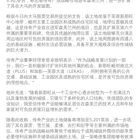
5.5亿令吉，标志着传奇产业战略性地进军森美兰州，进一步扩展
了其在大马的开发版图。
根据今日向大马股票交易所提交的文告，该土地坐落于芙蓉新那旺
中心地带，毗邻主要工业园区和成熟的住宅区域，地理位置极其优
越。这是传奇产业首次进军森美兰州的项目，也是其扩展至第六个
州属的重要里程碑。凭借其优越的地理位置，该土地能够充分满足
周边地区对可负担房屋的强劲需求。此外，该土地周围拥有四通八
达的基础设施，毗邻生活必需设施，具备开发大规模及综合性城镇
的巨大潜力。
传奇产业董事经理拿督卓致明表示：”作为战略发展计划的一部
分，我们一直积极探讨扩张到其他州属的机会。新那旺毗邻南北大
道（PLUS）和加影—芙蓉大道（LEKAS），同时拥有完善的公共
交通、基础设施、工业园区及成熟的住宅区域，是开发可负担房屋
的理想地点。”
他补充道：“随着新那旺从一个工业中心逐步转型为一个充满活力
以及蓬勃发展的城镇，它吸引了多样化的人口结构。凭借团队的专
业知识，我坚信传奇产业能够满足居住在森美兰的技术人员和年轻
家庭对可负担房屋日益增长的需求。“
随着此收购，传奇产业的土地储备将增加至5,201英亩，进一步巩
固了其在霹雳、雪兰莪、柔佛、吉打和彭亨等主要州属的市场地
位。传奇产业的战略始终聚焦于收购位于成熟城镇外围但仍能享受
必要便利设施和关键基础设施的土地。这一策略使集团能够有效满