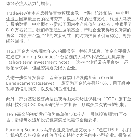
体经济注入活力与增长。
Tradeview资本首席投资官黄椁熙表示： “我们始终相信，中小型
企业是国家最重要的经济资产，也是大马的经济支柱。根据大马统
计局的数据，中小型企业贡献了国内生产总值的 39.5%，并雇用了
810 万名员工。我们希望通过这项基金，帮助企业获得增长所需的
资金，增强中小型企业的发展韧性，同时为投资者创造稳定、可持
续的回报。”
TFSIF基金力求实现每年6%的回报率，并按月派息。资金主要投入
在通过Funding Societies平台筛选的大马中小型企业短期票据
（short-term investment note），这些企业通常信用良好、还
款记录优异，但融资渠道受限的企业。
为进一步保障投资者，基金设有信用增强储备金（Credit
Enhancement Reserve），最高为基金总金额的10%，用于缓冲
初期的信用损失，以及达到基准汇报。
此外，部分基础投资票据已获得由大马贷担保机构（CGC）旗下金
融科技公司CGC Digital的第三方担保，形成多层次的保护机制。
TFSIF基金的初始发行价为每单位1.00令吉，最低投资额为1万令
吉，后续每次追加投资也需满足此最低金额要求。
Funding Societies 马来西亚总管蔡建文表示： “通过TFSIF，我们
让机构及合格投资者能够直接支持推动大马的中小型企业。投资者