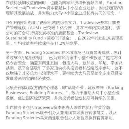
在获得预期收益的同时，也能为国家经济增长贡献力量。Funding
Societies与Tradeview资本都是从中小型企业起步，因此我们深切
理解其发展挑战，并对助力大马中小型企业成长有共同的理念。”
TFSIF的推出彰显了两家机构的综合实力。Tradeview资本目前资
产管理规模（AUM）已突破 1 亿令吉，并在三年内实现盈利。该
公司的符合可持续发展标准的旗舰基金，Tradeview
Sustainability Fund（简称TSF基金），自2022年推出以来表现亮
眼，年均收益率持续保持在11.2%的水平。
另一方面，Funding Societies 在区域市场已取得显著成就，累计
通过500万笔融资项目，已为逾10万家中小型企业投放了超过200
亿令吉资金，涵盖东南亚五国，包括大马、新加坡、印尼、泰国及
越南。该平台还吸引了多家顶尖机构投资者和战略股东参与，这不
仅增强了其公信力与治理水平，更持续为大马乃至整个东南亚经济
发展带来切实的经济效益。
此项合作体现双方的核心理念，即“赋能企业，建设未来（Backing
Businesses, Building Futures）”，致力于推动大马中小型企业
发展、促进国家经济繁荣，并为投资者创造长期可持续的回报。
出席推介者包括Tradeview资本创办人兼首席执行官黄詝瀚、
Funding Societies联合创办人兼集团首席执行官张凯文，以及
Funding Societies马来西亚联合创办人兼首席执行官黄家明。