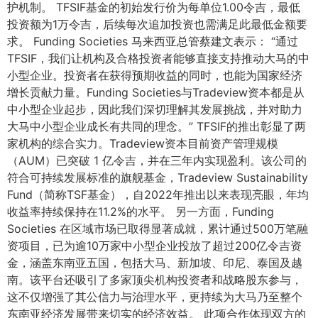
护机制。 TFSIF基金的初始发行价为每单位1.00令吉，最低
投资额为1万令吉，后续每次追加投资也需满足此最低金额要
求。 Funding Societies 马来西亚总管蔡建文表示： “通过
TFSIF，我们让机构及合格投资者能够直接支持推动大马的中
小型企业。投资者在获得预期收益的同时，也能为国家经济
增长贡献力量。Funding Societies与Tradeview资本都是从
中小型企业起步，因此我们深切理解其发展挑战，并对助力
大马中小型企业成长有共同的理念。” TFSIF的推出彰显了两
家机构的综合实力。Tradeview资本目前资产管理规模
（AUM）已突破 1 亿令吉，并在三年内实现盈利。该公司的
符合可持续发展标准的旗舰基金，Tradeview Sustainability
Fund（简称TSF基金），自2022年推出以来表现亮眼，年均
收益率持续保持在11.2%的水平。 另一方面，Funding
Societies 在区域市场已取得显著成就，累计通过500万笔融
资项目，已为逾10万家中小型企业投放了超过200亿令吉资
金，涵盖东南亚五国，包括大马、新加坡、印尼、泰国及越
南。该平台还吸引了多家顶尖机构投资者和战略股东参与，
这不仅增强了其公信力与治理水平，更持续为大马乃至整个
东南亚经济发展带来切实的经济效益。 此项合作体现双方的