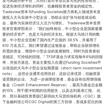
发与风险分析平台，共同打造出专业且多元化的投资组合，
促进实体经济增长的同时，也兼顾投资者资金的稳定性。
Tradeview资本与Funding Societies致力将私人领域资本直
接投入大马实体中小型企业，协助企业扩张与创造就业机
会，最终为实体经济注入活力与增长。 Tradeview资本首席
投资官黄椁熙表示： “我们始终相信，中小型企业是国家最重
要的经济资产，也是大马的经济支柱。根据大马统计局的数
据，中小型企业贡献了国内生产总值的 39.5%，并雇用了
810 万名员工。我们希望通过这项基金，帮助企业获得增长
所需的资金，增强中小型企业的发展韧性，同时为投资者创
造稳定、可持续的回报。” TFSIF基金力求实现每年6%的回报
率，并按月派息。资金主要投入在通过Funding Societies平
台筛选的大马中小型企业短期票据（short-term investment
note），这些企业通常信用良好、还款记录优异，但融资渠
道受限的企业。 为进一步保障投资者，基金设有信用增强储
备金（Credit Enhancement Reserve），最高为基金总金额
的10%，用于缓冲初期的信用损失，以及达到基准汇报。 此
外，部分基础投资票据已获得由大马贷担保机构（CGC）旗
下金融科技公司CGC Digital的第三方担保，形成多层次的保