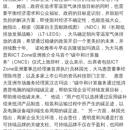
圾。 她说，政府在追求零温室气体排放目标的同时，也需
要平衡经济需求和公众福祉。政府的目标是识别，并鼓励可
负担的解决方案，即使面对经济不确定性，也能造福大众。
她指出，根据《国家自主贡献路线图》（NDC）和《长期低
排放发展战略》（LT-LEDS），大马确定朝向零温室气体排
放的道路，希望通过稳健的政策开启一个更美好的未来，并
持续数十年。 诺哈雅蒂今早在吉隆坡如玛酒店，为大马惠
普和ICT Zone亚洲推介全马首个“碳中和计算服
务”（CNCS）仪式上致辞时，这么表示。出席者包括ICT
Zone亚洲董事总经理兼首席执行员林国光，大马惠普董事经
理陈伟贤，以及多家上市公司的资讯科技部门主管。 惠普
大亚洲市场服务经理莫汉古玛说：“碳中和计算服务通过抵消
惠普电脑的端到端碳足迹，帮助实现企业可持续发展目标，
帮助推动低碳未来。” 他说：“用户也可以选择通过应用碳补
偿来抵消产品制造，组装和运输过程中所产生的碳足迹，以
及电脑设备端到端生命周期的碳足迹。” 另一方面，林国光
指出，商家企业关注环境，社会责任，透明度和沟通是打造
可持续品牌的关键支柱。可持续品牌不仅在乎盈利，也同样