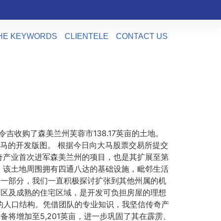
HE KEYWORDS
CLIENTELE
CONTACT US
9万令吉收购了森美兰州芙蓉市138.17英亩的土地。
大马的开发版图。 根据今日向大马股票交易所提交
奇产业首次进军森美兰州的项目，也是其扩展至第
，该土地周围拥有四通八达的基础设施，毗邻生活
的一部分，我们一直积极探讨扩张到其他州属的机
业园区及成熟的住宅区域，是开发可负担房屋的理想
化的人口结构。凭借团队的专业知识，我坚信传奇产
将增加至5,201英亩，进一步巩固了其在霹雳、