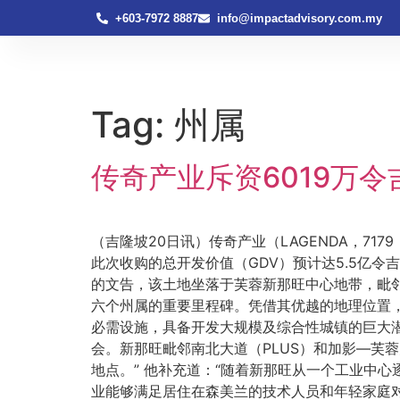
+603-7972 8887
info@impactadvisory.com.my
Tag:
州属
传奇产业斥资6019万
（吉隆坡20日讯）传奇产业（LAGENDA，7179
此次收购的总开发价值（GDV）预计达5.5亿
的文告，该土地坐落于芙蓉新那旺中心地带，毗
六个州属的重要里程碑。凭借其优越的地理位置
必需设施，具备开发大规模及综合性城镇的巨大潜
会。新那旺毗邻南北大道（PLUS）和加影—芙
地点。” 他补充道：“随着新那旺从一个工业中
业能够满足居住在森美兰的技术人员和年轻家庭对