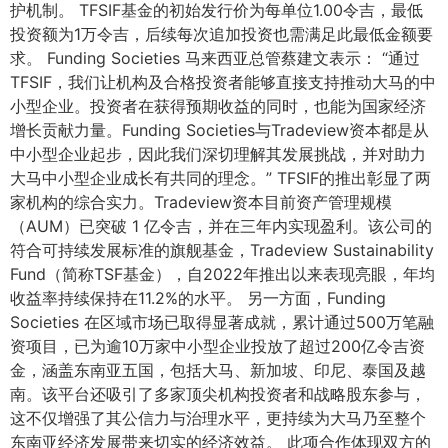
护机制。 TFSIF基金的初始发行价为每单位1.00令吉，最低
投资额为1万令吉，后续每次追加投资也需满足此最低金额要
求。 Funding Societies 马来西亚总管蔡建文表示： “通过
TFSIF，我们让机构及合格投资者能够直接支持推动大马的中
小型企业。投资者在获得预期收益的同时，也能为国家经济
增长贡献力量。Funding Societies与Tradeview资本都是从
中小型企业起步，因此我们深切理解其发展挑战，并对助力
大马中小型企业成长有共同的理念。” TFSIF的推出彰显了两
家机构的综合实力。Tradeview资本目前资产管理规模
（AUM）已突破 1 亿令吉，并在三年内实现盈利。该公司的
符合可持续发展标准的旗舰基金，Tradeview Sustainability
Fund（简称TSF基金），自2022年推出以来表现亮眼，年均
收益率持续保持在11.2%的水平。 另一方面，Funding
Societies 在区域市场已取得显著成就，累计通过500万笔融
资项目，已为逾10万家中小型企业投放了超过200亿令吉资
金，涵盖东南亚五国，包括大马、新加坡、印尼、泰国及越
南。该平台还吸引了多家顶尖机构投资者和战略股东参与，
这不仅增强了其公信力与治理水平，更持续为大马乃至整个
东南亚经济发展带来切实的经济效益。 此项合作体现双方的