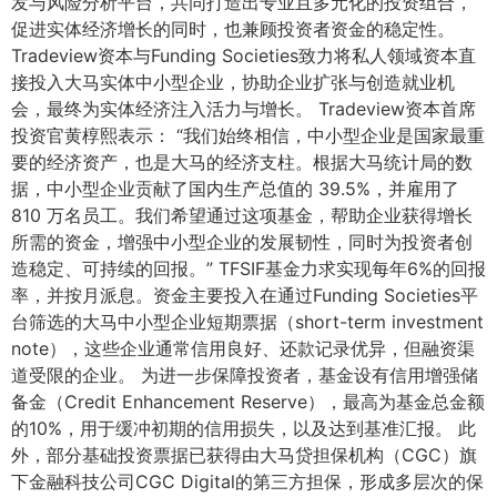
发与风险分析平台，共同打造出专业且多元化的投资组合，
促进实体经济增长的同时，也兼顾投资者资金的稳定性。
Tradeview资本与Funding Societies致力将私人领域资本直
接投入大马实体中小型企业，协助企业扩张与创造就业机
会，最终为实体经济注入活力与增长。 Tradeview资本首席
投资官黄椁熙表示： “我们始终相信，中小型企业是国家最重
要的经济资产，也是大马的经济支柱。根据大马统计局的数
据，中小型企业贡献了国内生产总值的 39.5%，并雇用了
810 万名员工。我们希望通过这项基金，帮助企业获得增长
所需的资金，增强中小型企业的发展韧性，同时为投资者创
造稳定、可持续的回报。” TFSIF基金力求实现每年6%的回报
率，并按月派息。资金主要投入在通过Funding Societies平
台筛选的大马中小型企业短期票据（short-term investment
note），这些企业通常信用良好、还款记录优异，但融资渠
道受限的企业。 为进一步保障投资者，基金设有信用增强储
备金（Credit Enhancement Reserve），最高为基金总金额
的10%，用于缓冲初期的信用损失，以及达到基准汇报。 此
外，部分基础投资票据已获得由大马贷担保机构（CGC）旗
下金融科技公司CGC Digital的第三方担保，形成多层次的保