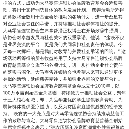
捐的方式，成功为大马零售连锁协会品牌教育基金会筹集善
款，将用于支持弱势群体的教育发展计划。 慈善活动所筹得
的募款将全数用于基金会所推动的各项计划，进一步凸显其
对企业社会责任的承诺，并持续推动社会群体福祉的提升。
大马零售连锁协会主席拿督潘正权博士在开场致辞中强调，
该协会对卓越发展与社会关怀的双重承诺。他说：“这晚不仅
是业界交流的平台，更是我们共同承担社会责任的体现。今
天每一次挥杆，都是我们对教育与关爱社会承诺的回响。” 这
场活动所筹得的所有收益将用于支持大马零售连锁协会品牌
教育慈善基金会旗下的各项计划，进一步推动企业社会责任
的落实与深化。大马零售连锁协会也希望未来可以通过更多
类似的活动，延续慈善精神，并加强业界间的交流与合作。
大马零售连锁协会品牌教育慈善基金会成立于2010年，以
100万令吉创始基金为基础，持续致力于推动社会公益，聚焦
于三大核心领域，即，为品学兼优的学生提供教育资助、为
弱势群体提供医疗援助，以及为贫困家庭提供必要的经济支
持。 晚宴的一大亮点是对大马零售连锁协会持续推动慈善工
作的致敬与肯定。大马零售连锁协会品牌教育慈善基金创始
主席拿督郑生金表示：“继农历新年晚宴圆满举办并筹得善款