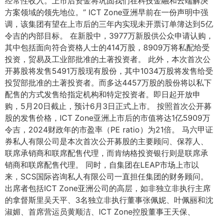
经常性收入。上市后资金将巩固我们在科技金融和云端解决
方案领域的领先地位。” ICT Zone亚洲早前在一份声明中强
调，该集团有望在上市后的三年内实现未开票订单簿达到5亿
令吉的内部目标。 在新股中，3977万新股供公众申请认购，
其中包括面向符合资格人士的414万股，8909万将私配给受
投资，贸易及工业部批准的土著投资者。 此外，本次首次公
开募股将发售5491万股现有股份，其中1034万股将发售给受
投贸部批准的土著投资者。而多达4457万股的股份将以私下
配售的方式发售给指定机构和特定投资者。即日起开放申
购，5月20日截止，预计6月3日正式上市。 按照首次公开募
股的发售价格，ICT Zone亚洲上市后的市值将达1亿5909万
令吉，2024财政年的市盈率（PE ratio）为21倍。 马六甲证
券私人有限公司是本次首次公开募股的主要顾问、保荐人、
联席承销商和联席配售代理，而肯纳格投资银行则是联席承
销商和联席配售代理。 同时，自集团在LEAP市场上市以
来，SCS国际咨询私人有限公司一直担任集团的财务顾问。
出席者包括ICT Zone亚洲公司的高层，如非独立非执行主席
的拿督斯里吴天平、3名独立非执行董事张佩妮、叶佩丽和沈
淑媚、首席营运员黄顺洁、ICT Zone控股董事王天保、