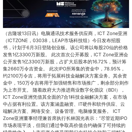
（吉隆坡13日讯）电脑通讯技术服务供应商，ICT Zone亚洲
（ICTZONE，03038，LEAP市场科技组）今日发布招股
书，计划于6月3日登陆创业板。该公司将以每股20仙的价格
发售1亿3300万新股。 此次首次公开募股，ICT Zone亚洲会
公开发售1亿3300万新股，占扩大后股本的16.72%，预计筹
集2660万令吉资金。 此次IPO所筹集的资金中，78.95%，
约2100万令吉，将用于拓展科技金融解决方案业务。其余资
金中，150万令吉将用于加强销售和市场推广，剩余部分则作
为上市开支。 随着政府大力推进商业数字化倡议（BDI），
ICT Zone亚洲凭借其全面的7合1科技金融解决方案，在市场
中占据有利位置。该方案涵盖融资、IT硬件和软件供应、云
端解决方案、网络安全、设备管理、电脑修复服务。 ICT
Zone亚洲董事经理兼首席执行长林国光表示：“尽管近期IPO
市场表现平淡，但我们通过争取高价值合约确保了可持续的