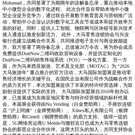
Mohamad，共同签署了为期两年的谅解备忘录，重点推动本地
中小微型企业的数字化进程。 此次合作旨在帮助本地中小微
型企业提升竞争力，通过联合开展数字教育普及与营销推广活
动，帮助中小企业认识到数字化工具在节省成本和提升效率方
面的好处。同时，提供人工智能、物联网与区块链等新兴技术
接入通道以激发创新活力。 此外，大马零售连锁协会与兴业
银行也建立战略合作关系，共同推进电子支付与商业效能提
升。双方签署了两份备忘录，总值逾20万令吉，将为协会成员
免费提供DuitNow二维码收款音响设备，并提供定制化的
DuitNow二维码销售终端系统（POS）一体化方案。 另一方
面，作为马来西亚旅游、艺术及文化部（MOTAC）为 “2026
大马旅游年” 重点推介的官方活动，大马国际加盟展是推动零
售经济增长的关键平台。在国民企业有限公司作为战略合作方
的鼎力支持下，本次加盟展提供了丰富的特许经营选择，为鼓
励创业提供了实际的支持。 大马国际加盟展自2016年创办以
来，已发展成为东南亚地区零售与特许经营领域的标杆性展
会。本届展会获得由Nu Vending（白金赞助商）、手摇饮连锁
店 “沪上阿姨”（金牌赞助商） 、Xilnex私人有限公司（银牌
赞助商）和Gintell（铜牌赞助商）的鼎力支持。 值得一提的
是，5G网络营运商U Mobile与微软近日也成为大马零售连锁
协会的新晋企业合作伙伴。这两大巨头的加入，共同支持协会