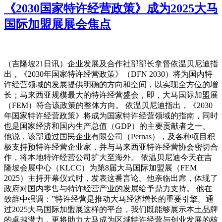
《2030国家特许经营政策》成为2025大马
国际加盟展展会焦点
（吉隆坡21日讯）企业发展及合作社部部长拿督依温贝尼迪指
出，《2030年国家特许经营政策》（DFN 2030）将为国内特
许经营领域的发展提供明确的方向和空间，以实现全方位的增
长；马来西亚规模最大的特许经营盛会，即，大马国际加盟展
（FEM）符合该政策的整体方向。 依温贝尼迪指出，《2030
年国家特许经营政策》将成为国家特许经营领域的指南，同时
也是国家经济和国内生产总值（GDP）的主要贡献者之一。
他说，该部通过国民企业有限公司（Pernas），及各种项目积
极支持预特许经营企业家，并与马来西亚特许经营协会密切合
作，将本地特许经营公司扩大至海外。 依温贝尼迪今天在吉
隆坡会展中心（KLCC）为第8届大马国际加盟展（FEM
2025）主持开幕仪式时，发表这番言论。他亲临出席，体现了
政府对国内零售与特许经营产业的发展给予鼎力支持。 他在
致辞中强调：”特许经营是推动大马经济增长的重要引擎。通
过2025大马国际加盟展这样的平台，我们既能够展示本土品牌
的卓越潜力，更将助力大马成为区域特许经营与创业发展的核