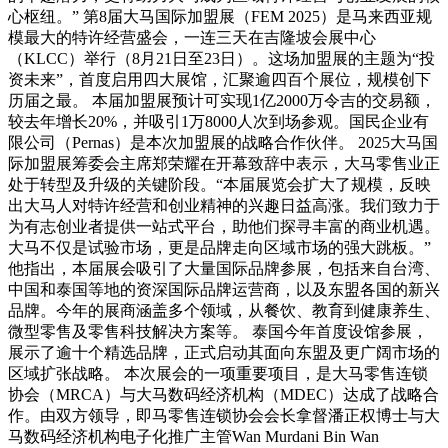
心枢纽。” 第8届大马国际加盟展（FEM 2025）是马来西亚规
模最大的特许经营盛会，一连三天在吉隆坡会展中心
（KLCC）举行（8月21日至23日）。这场加盟展的主题为“投
资未来”，首度启用四大展馆，汇聚逾四百个展位，规模创下
历届之最。 本届加盟展预计可实现1亿2000万令吉的交易额，
较去年增长20%，并吸引1万8000人次到场参观。国民企业有
限公司（Pernas）是本次加盟展的战略合作伙伴。 2025大马国
际加盟展筹委会主席郑荣耀在开幕致辞中表示，大马零售业正
处于转型及升级的关键阶段。“本届展览会扩大了规模，反映
出大马人对特许经营和创业精神的兴趣日益高涨。我们致力于
为有志创业者提供一站式平台，助他们探寻丰富的商业机遇。
大马不仅是试验市场，更是品牌走向区域市场的强大跳板。”
他指出，本届展会吸引了大量国际品牌参展，包括来自台湾、
中国和泰国等地的资深国际品牌运营商，以及东盟各国的新兴
品牌。今年的展商涵盖多个领域，从餐饮、教育到健康养生、
微型零售及零售科技解决方案等。 泰国今年首度设馆参展，
展示了逾十个精选品牌，正式启动其面向东盟及更广阔市场的
区域扩张战略。 本次展会的一项重要项目，是大马零售连锁
协会（MRCA）与大马数码经济机构（MDEC）达成了战略合
作。由双方领导，即马零售连锁协会会长拿督潘正权博士与大
马数码经济机构电子化推广主管Wan Murdani Bin Wan