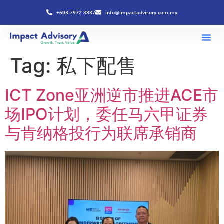
+603-7972 8887
info@impactadvisory.com.my
Tag:
私下配售
ICT Zone亚洲逆市推进ACE市
场IPO计划，委任马六甲证券
与肯纳格投行为联席承销商