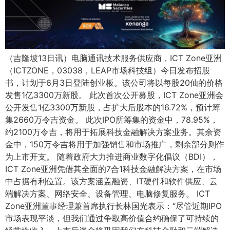
（吉隆坡13日讯）电脑通讯技术服务供应商，ICT Zone亚洲
（ICTZONE，03038，LEAP市场科技组）今日发布招股
书，计划于6月3日登陆创业板。该公司将以每股20仙的价格
发售1亿3300万新股。 此次首次公开募股，ICT Zone亚洲会
公开发售1亿3300万新股，占扩大后股本的16.72%，预计筹
集2660万令吉资金。 此次IPO所筹集的资金中，78.95%，
约2100万令吉，将用于拓展科技金融解决方案业务。其余资
金中，150万令吉将用于加强销售和市场推广，剩余部分则作
为上市开支。 随着政府大力推进商业数字化倡议（BDI），
ICT Zone亚洲凭借其全面的7合1科技金融解决方案，在市场
中占据有利位置。该方案涵盖融资、IT硬件和软件供应、云
端解决方案、网络安全、设备管理、电脑修复服务。 ICT
Zone亚洲董事经理兼首席执行长林国光表示：“尽管近期IPO
市场表现平淡，但我们通过争取高价值合约确保了可持续的