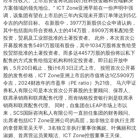
经常性收入。上市后资金将巩固我们在科技金融和云端解决
方案领域的领先地位。” ICT Zone亚洲早前在一份声明中强
调，该集团有望在上市后的三年内实现未开票订单簿达到5亿
令吉的内部目标。 在新股中，3977万新股供公众申请认购，
其中包括面向符合资格人士的414万股，8909万将私配给受
投资，贸易及工业部批准的土著投资者。 此外，本次首次公
开募股将发售5491万股现有股份，其中1034万股将发售给受
投贸部批准的土著投资者。而多达4457万股的股份将以私下
配售的方式发售给指定机构和特定投资者。即日起开放申
购，5月20日截止，预计6月3日正式上市。 按照首次公开募
股的发售价格，ICT Zone亚洲上市后的市值将达1亿5909万
令吉，2024财政年的市盈率（PE ratio）为21倍。 马六甲证
券私人有限公司是本次首次公开募股的主要顾问、保荐人、
联席承销商和联席配售代理，而肯纳格投资银行则是联席承
销商和联席配售代理。 同时，自集团在LEAP市场上市以
来，SCS国际咨询私人有限公司一直担任集团的财务顾问。
出席者包括ICT Zone亚洲公司的高层，如非独立非执行主席
的拿督斯里吴天平、3名独立非执行董事张佩妮、叶佩丽和沈
淑媚、首席营运员黄顺洁、ICT Zone控股董事王天保、