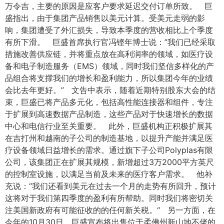
万令吉，主要的原因是应客户要求延迟交付订单所致。 巨
盛指出，由于集团产品销售以美元计算。受美元走弱的影
响，集团遭受了外汇损失，导致本季度的营收相比上个季度
有所下滑。 巨盛首席执行官冯铿年博士说：”我们已经采取
措施改善供应链，并将重点放在高利润率的领域，如医疗设
备和电子制造服务（EMS）领域，同时我们坚信多样化的产
品组合将支撑我们的增长和盈利能力，所以集团今年的业绩
会比去年更好。” 文告中表示，随着近期特别股东大会的结
束，巨盛已将产品多元化，包括高性能连接器和组件，专注
于扩展到高速数据产品制造，这些产品对于快速增长的数据
中心和电信行业至关重要。 此外，巨盛机构正积极扩展其
在吉打州和越南的子公司的制造基地，以提升产能并满足医
疗设备领域日益增长的需求。通过旗下子公司Polyplas有限
公司，该集团正在扩展其规模，新增超过3万2000平方英尺
的控制室设施，以满足当前及未来的医疗客户需求。 他补
充说：“我们还看到美元在过去一个月的走势有所回升，预计
这将对于我们第四季度的盈利有所帮助。同时我们将密切关
注美国新政府有可能征收的的任何新关税。“ 另一方面，在
今年的10月30日，巨盛宣布将出售位于柔佛州新山地不佬的