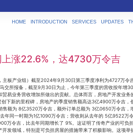
HOME
INTRODUCTION
SERVICES
UPDATES
T
涨22.6%，达4730万令吉
7，主板产业组）截至2024年9月30日第三季度净利为4727万令
马交所报备，截至9月30日为止，今年第三季度的营收按年增30.
和贸易业务营收增加所做出的贡献。总体而言，房地产开发业务的
创下新的里程碑，房地产的季度销售额高达3亿4900万令吉
未结账销售额为 8亿3520万令吉，额外订单总额为 3亿0650万
而去年同一时期为1亿1090万令吉；营收则从去年的 5亿9522万令
6900万令吉，比去年同期增长了 9%。这证明了传奇产业的可
产开发领域，特别是可负担房屋的措施带来了积极影响。这项举