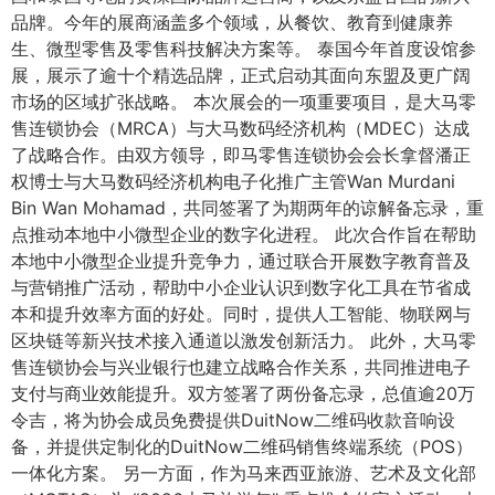
品牌。今年的展商涵盖多个领域，从餐饮、教育到健康养
生、微型零售及零售科技解决方案等。 泰国今年首度设馆参
展，展示了逾十个精选品牌，正式启动其面向东盟及更广阔
市场的区域扩张战略。 本次展会的一项重要项目，是大马零
售连锁协会（MRCA）与大马数码经济机构（MDEC）达成
了战略合作。由双方领导，即马零售连锁协会会长拿督潘正
权博士与大马数码经济机构电子化推广主管Wan Murdani
Bin Wan Mohamad，共同签署了为期两年的谅解备忘录，重
点推动本地中小微型企业的数字化进程。 此次合作旨在帮助
本地中小微型企业提升竞争力，通过联合开展数字教育普及
与营销推广活动，帮助中小企业认识到数字化工具在节省成
本和提升效率方面的好处。同时，提供人工智能、物联网与
区块链等新兴技术接入通道以激发创新活力。 此外，大马零
售连锁协会与兴业银行也建立战略合作关系，共同推进电子
支付与商业效能提升。双方签署了两份备忘录，总值逾20万
令吉，将为协会成员免费提供DuitNow二维码收款音响设
备，并提供定制化的DuitNow二维码销售终端系统（POS）
一体化方案。 另一方面，作为马来西亚旅游、艺术及文化部