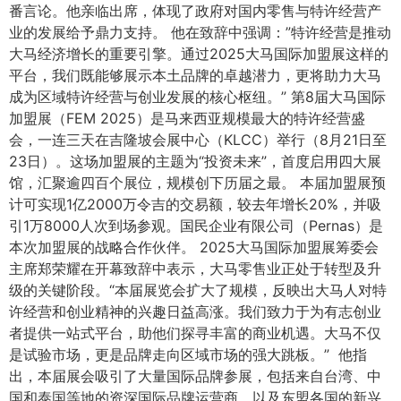
番言论。他亲临出席，体现了政府对国内零售与特许经营产
业的发展给予鼎力支持。 他在致辞中强调：”特许经营是推动
大马经济增长的重要引擎。通过2025大马国际加盟展这样的
平台，我们既能够展示本土品牌的卓越潜力，更将助力大马
成为区域特许经营与创业发展的核心枢纽。” 第8届大马国际
加盟展（FEM 2025）是马来西亚规模最大的特许经营盛
会，一连三天在吉隆坡会展中心（KLCC）举行（8月21日至
23日）。这场加盟展的主题为“投资未来”，首度启用四大展
馆，汇聚逾四百个展位，规模创下历届之最。 本届加盟展预
计可实现1亿2000万令吉的交易额，较去年增长20%，并吸
引1万8000人次到场参观。国民企业有限公司（Pernas）是
本次加盟展的战略合作伙伴。 2025大马国际加盟展筹委会
主席郑荣耀在开幕致辞中表示，大马零售业正处于转型及升
级的关键阶段。“本届展览会扩大了规模，反映出大马人对特
许经营和创业精神的兴趣日益高涨。我们致力于为有志创业
者提供一站式平台，助他们探寻丰富的商业机遇。大马不仅
是试验市场，更是品牌走向区域市场的强大跳板。” 他指
出，本届展会吸引了大量国际品牌参展，包括来自台湾、中
国和泰国等地的资深国际品牌运营商，以及东盟各国的新兴