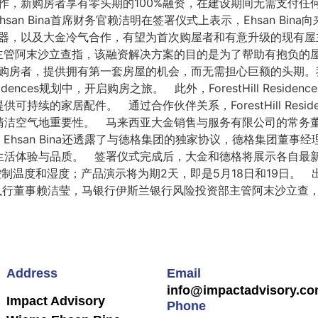
划合作，新购房者享有零头期的100%融资，在建设期间无需支付
an Bina首席财务官赖洁明在签署仪式上表示，Ehsan Bi
具电器，以及大金冷气合作，有望为首次购屋者和有意升级的现有
主管阿末沙立查指，该融资解决方案的目的是为了帮助有抱负的
意购房者，提供拥有第一套房屋的机会，而无需担心巨额的头期。我们
sidences规划中，开启购房之旅。 此外，ForestHill Re
持续的家居配件。 通过合作伙伴关系，ForestHill Resi
地重要性。 马来西亚大金销售与服务有限公司的常务董事宋侑洺表示，
hsan Bina还透露了与德格集团的独家协议，德格集团董事
活体验与品质。 签署仪式完成后，大金和德格将展示各自最新的
控制温度和湿度；产品演示将为期2天，即是5月18日和19日。 出席
nd 私人有限公司执行董事赖洁莹，马银行伊斯兰银行风险投资部主管阿
Address
Email
info@impactadvisory.c
Impact Advisory
Phone