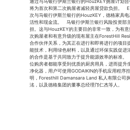
通过与马银行伊斯兰银行的HouzKEY拥屋计
将为首次和第二次购屋者减轻房屋贷款负担。 Ehs
次与马银行伊斯兰银行的HouzKEY，德格家
活性和现金流。 马银行伊斯兰银行风险投资部
担。这与HouzKEY的主要目的非常一致，为有
次购屋者和有意升级的现有屋主在ForestHill Re
合作伙伴关系，为其正在进行和即将进行的项目提供可
能技术，利用绿色材料，以及通过环保实践促进清洁空气
的合作是基于共同致力于提升能源效率的标准。 E
位购房者都能享受到优质的厨房用具，进而提升生
净化器，用户可使用GODAIKIN的手机应用程序
明，Foresthill Damansara La
洺，以及德格集团的董事总经理邝仁杰等人。