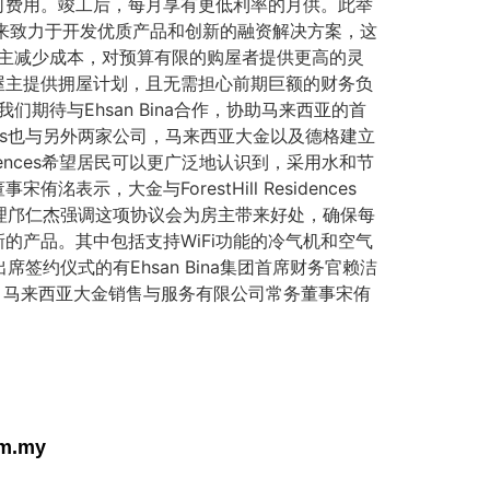
任何费用。竣工后，每月享有更低利率的月供。此举
na向来致力于开发优质产品和创新的融资解决方案，这
屋主减少成本，对预算有限的购屋者提供更高的灵
屋主提供拥屋计划，且无需担心前期巨额的财务负
期待与Ehsan Bina合作，协助马来西亚的首
sidences也与另外两家公司，马来西亚大金以及德格建立
dences希望居民可以更广泛地认识到，采用水和节
大金与ForestHill Residences
经理邝仁杰强调这项协议会为房主带来好处，确保每
产品。其中包括支持WiFi功能的冷气机和空气
签约仪式的有Ehsan Bina集团首席财务官赖洁
末沙立查，马来西亚大金销售与服务有限公司常务董事宋侑
om.my