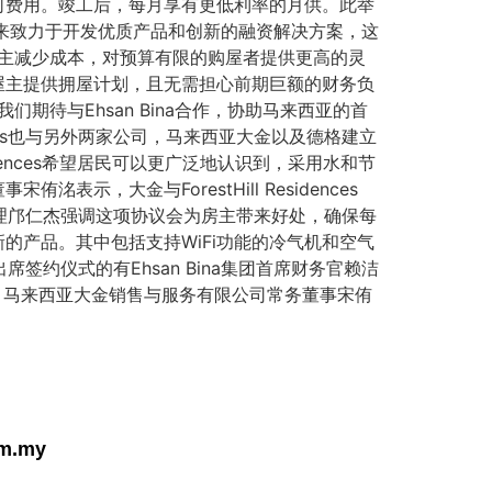
任何费用。竣工后，每月享有更低利率的月供。此举
na向来致力于开发优质产品和创新的融资解决方案，这
屋主减少成本，对预算有限的购屋者提供更高的灵
屋主提供拥屋计划，且无需担心前期巨额的财务负
期待与Ehsan Bina合作，协助马来西亚的首
sidences也与另外两家公司，马来西亚大金以及德格建立
dences希望居民可以更广泛地认识到，采用水和节
大金与ForestHill Residences
经理邝仁杰强调这项协议会为房主带来好处，确保每
产品。其中包括支持WiFi功能的冷气机和空气
签约仪式的有Ehsan Bina集团首席财务官赖洁
末沙立查，马来西亚大金销售与服务有限公司常务董事宋侑
om.my