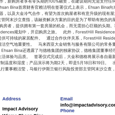
划合作，新购房者享有零头期的100%融资，在建设期间无需支付
an Bina首席财务官赖洁明在签署仪式上表示，Ehsan Bi
具电器，以及大金冷气合作，有望为首次购屋者和有意升级的现有
主管阿末沙立查指，该融资解决方案的目的是为了帮助有抱负的
意购房者，提供拥有第一套房屋的机会，而无需担心巨额的头期。我们
sidences规划中，开启购房之旅。 此外，ForestHill Re
持续的家居配件。 通过合作伙伴关系，ForestHill Resi
地重要性。 马来西亚大金销售与服务有限公司的常务董事宋侑洺表示，
hsan Bina还透露了与德格集团的独家协议，德格集团董事
活体验与品质。 签署仪式完成后，大金和德格将展示各自最新的
控制温度和湿度；产品演示将为期2天，即是5月18日和19日。 出席
nd 私人有限公司执行董事赖洁莹，马银行伊斯兰银行风险投资部主管阿
Address
Email
info@impactadvisory.c
Impact Advisory
Phone