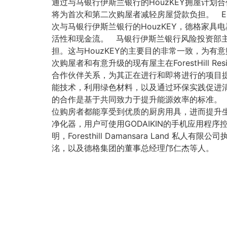
通过与马银行伊斯兰银行的HouzKEY拥屋计
将为首次和第二次购屋者减轻房屋贷款负担。 Ehs
次与马银行伊斯兰银行的HouzKEY，德格家
活性和现金流。 马银行伊斯兰银行风险投资部
担。这与HouzKEY的主要目的非常一致，为有
次购屋者和有意升级的现有屋主在ForestHill Re
合作伙伴关系，为其正在进行和即将进行的项目提供可
能技术，利用绿色材料，以及通过环保实践促进清洁空气
的合作是基于共同致力于提升能源效率的标准。 E
位购房者都能享受到优质的厨房用具，进而提升生
净化器，用户可使用GODAIKIN的手机应用程序
明，Foresthill Damansara La
洺，以及德格集团的董事总经理邝仁杰等人。