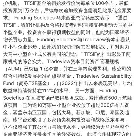
护机制。 TFSIF基金的初始发行价为每单位1.00令吉，最低
投资额为1万令吉，后续每次追加投资也需满足此最低金额要
求。 Funding Societies 马来西亚总管蔡建文表示： “通过
TFSIF，我们让机构及合格投资者能够直接支持推动大马的中
小型企业。投资者在获得预期收益的同时，也能为国家经济
增长贡献力量。Funding Societies与Tradeview资本都是从
中小型企业起步，因此我们深切理解其发展挑战，并对助力
大马中小型企业成长有共同的理念。” TFSIF的推出彰显了两
家机构的综合实力。Tradeview资本目前资产管理规模
（AUM）已突破 1 亿令吉，并在三年内实现盈利。该公司的
符合可持续发展标准的旗舰基金，Tradeview Sustainability
Fund（简称TSF基金），自2022年推出以来表现亮眼，年均
收益率持续保持在11.2%的水平。 另一方面，Funding
Societies 在区域市场已取得显著成就，累计通过500万笔融
资项目，已为逾10万家中小型企业投放了超过200亿令吉资
金，涵盖东南亚五国，包括大马、新加坡、印尼、泰国及越
南。该平台还吸引了多家顶尖机构投资者和战略股东参与，
这不仅增强了其公信力与治理水平，更持续为大马乃至整个
东南亚经济发展带来切实的经济效益。 此项合作体现双方的