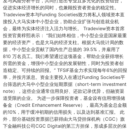
发与风险分析平台，共同打造出专业且多元化的投资组合，
促进实体经济增长的同时，也兼顾投资者资金的稳定性。
Tradeview资本与Funding Societies致力将私人领域资本直
接投入大马实体中小型企业，协助企业扩张与创造就业机
会，最终为实体经济注入活力与增长。 Tradeview资本首席
投资官黄椁熙表示： “我们始终相信，中小型企业是国家最重
要的经济资产，也是大马的经济支柱。根据大马统计局的数
据，中小型企业贡献了国内生产总值的 39.5%，并雇用了
810 万名员工。我们希望通过这项基金，帮助企业获得增长
所需的资金，增强中小型企业的发展韧性，同时为投资者创
造稳定、可持续的回报。” TFSIF基金力求实现每年6%的回报
率，并按月派息。资金主要投入在通过Funding Societies平
台筛选的大马中小型企业短期票据（short-term investment
note），这些企业通常信用良好、还款记录优异，但融资渠
道受限的企业。 为进一步保障投资者，基金设有信用增强储
备金（Credit Enhancement Reserve），最高为基金总金额
的10%，用于缓冲初期的信用损失，以及达到基准汇报。 此
外，部分基础投资票据已获得由大马贷担保机构（CGC）旗
下金融科技公司CGC Digital的第三方担保，形成多层次的保