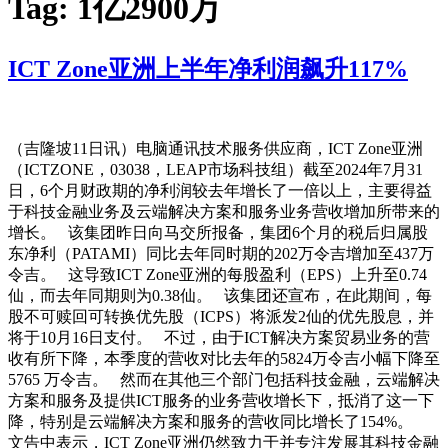
Tag:
1亿2900万
ICT Zone亚洲上半年净利润飙升117%
（吉隆坡11日讯）电脑通讯技术服务供应商，ICT Zone亚洲
（ICTZONE，03038，LEAP市场科技组）截至2024年7月31
日，6个月财政期的净利润较去年增长了一倍以上，主要得益
于科技金融业务及云端解决方案和服务业务营收增加所带来的
增长。 该集团昨日向马交所报备，集团6个月的税后归属股
东净利（PATAMI）同比去年同时期的202万令吉增加至437万
令吉。 这导致ICT Zone亚洲的每股盈利（EPS）上升至0.74
仙，而去年同期则为0.38仙。 该集团还宣布，在此期间，每
股不可赎回可转换优先股（ICPS）将派发2仙的优先股息，并
将于10月16日支付。 不过，由于ICT解决方案贸易业务的营
收有所下降，本季度的营收对比去年的5824万令吉小幅下降至
5765 万令吉。 然而在其他三个部门包括科技金融，云端解决
方案和服务及提供ICT服务的业务营收增长下，抵消了这一下
降，特别是云端解决方案和服务的营收同比增长了154%。
文告中表示，ICT Zone亚洲仍然致力于并专注发展其科技金融