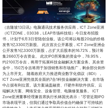
（吉隆坡13日讯）电脑通讯技术服务供应商，ICT Zone亚洲
（ICTZONE，03038，LEAP市场科技组）今日发布招股
书，计划于6月3日登陆创业板。该公司将以每股20仙的价格
发售1亿3300万新股。 此次首次公开募股，ICT Zone亚洲会
公开发售1亿3300万新股，占扩大后股本的16.72%，预计筹
集2660万令吉资金。 此次IPO所筹集的资金中，78.95%，
约2100万令吉，将用于拓展科技金融解决方案业务。其余资
金中，150万令吉将用于加强销售和市场推广，剩余部分则作
为上市开支。 随着政府大力推进商业数字化倡议（BDI），
ICT Zone亚洲凭借其全面的7合1科技金融解决方案，在市场
中占据有利位置。该方案涵盖融资、IT硬件和软件供应、云
端解决方案、网络安全、设备管理、电脑修复服务。 ICT
Zone亚洲董事经理兼首席执行长林国光表示：“尽管近期IPO
市场表现平淡，但我们通过争取高价值合约确保了可持续的