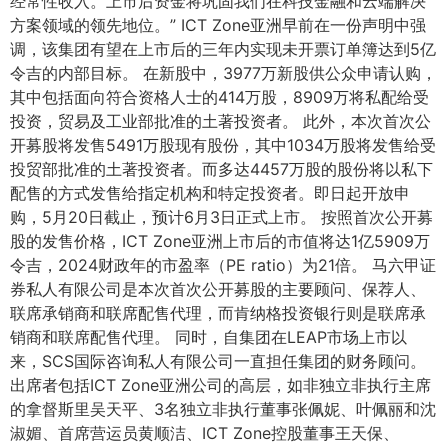
经常性收入。上市后资金将巩固我们在科技金融和云端解决
方案领域的领先地位。” ICT Zone亚洲早前在一份声明中强
调，该集团有望在上市后的三年内实现未开票订单簿达到5亿
令吉的内部目标。 在新股中，3977万新股供公众申请认购，
其中包括面向符合资格人士的414万股，8909万将私配给受
投资，贸易及工业部批准的土著投资者。 此外，本次首次公
开募股将发售5491万股现有股份，其中1034万股将发售给受
投贸部批准的土著投资者。而多达4457万股的股份将以私下
配售的方式发售给指定机构和特定投资者。即日起开放申
购，5月20日截止，预计6月3日正式上市。 按照首次公开募
股的发售价格，ICT Zone亚洲上市后的市值将达1亿5909万
令吉，2024财政年的市盈率（PE ratio）为21倍。 马六甲证
券私人有限公司是本次首次公开募股的主要顾问、保荐人、
联席承销商和联席配售代理，而肯纳格投资银行则是联席承
销商和联席配售代理。 同时，自集团在LEAP市场上市以
来，SCS国际咨询私人有限公司一直担任集团的财务顾问。
出席者包括ICT Zone亚洲公司的高层，如非独立非执行主席
的拿督斯里吴天平、3名独立非执行董事张佩妮、叶佩丽和沈
淑媚、首席营运员黄顺洁、ICT Zone控股董事王天保、