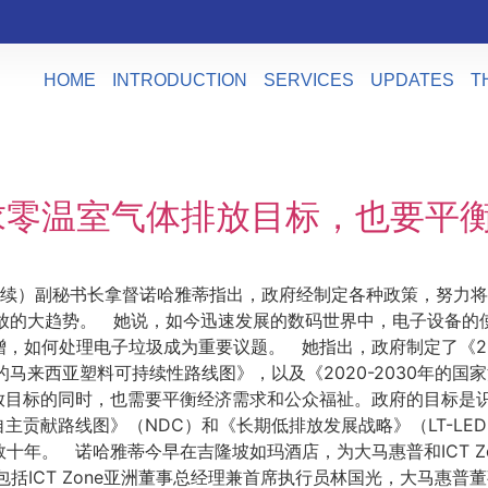
HOME
INTRODUCTION
SERVICES
UPDATES
T
求零温室气体排放目标，也要平
）副秘书长拿督诺哈雅蒂指出，政府经制定各种政策，努力将大马从传
迎接低碳排放的大趋势。 她说，如今迅速发展的数码世界中，电子设
，如何处理电子垃圾成为重要议题。 她指出，政府制定了《201
0年的马来西亚塑料可持续性路线图》，以及《2020-2030年
放目标的同时，也需要平衡经济需求和公众福祉。政府的目标是
主贡献路线图》（NDC）和《长期低排放发展战略》（LT-LE
年。 诺哈雅蒂今早在吉隆坡如玛酒店，为大马惠普和ICT Z
包括ICT Zone亚洲董事总经理兼首席执行员林国光，大马惠