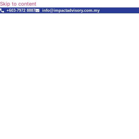
Skip to content
+603-7972 8887
info@impactadvisory.com.my
新闻