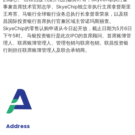
事兼首席技术官郑志学、SkyeChip独立非执行主席拿督斯里
王寿苔、马银行全球银行业务总执行长拿督章荣泉，以及联
昌国际投资银行首席执行官兼区域主管诺玛斯丽查。
SkyeChip的零售认购申请从今日起开放，截止日期为5月6日
下午5时。 马银投资银行是此次IPO的首席顾问、首席账簿管
理人、联席账簿管理人、管理包销与联席包销。联昌投资银
行则担任联席账簿管理人及联合承销商。
Address