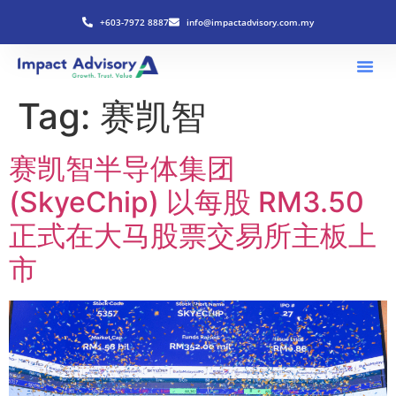
+603-7972 8887
info@impactadvisory.com.my
Tag:
赛凯智
赛凯智半导体集团
(SkyeChip) 以每股 RM3.50
正式在大马股票交易所主板上
市