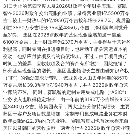
31日为止的第四季度以及2026财政年全年财务表现。 赛凯
智在2026财政年交出亮眼的业绩，录得营业额1亿5500万令
吉，较上一财政年的1亿1950万令吉按年增长29.7%。税后盈
利由3590万令吉增长35%至4850万令吉，净利润率则微升
至31%。 集团在2026财政年的营运现金流增加逾一倍至
6100万令吉，上一财政年为2370万令吉，主要得益于营运盈
利提高，同时集团在推进项目时，也带动了相关营运资本的
变动，包括应付款项及合约负债增加。不过，由于项目执行
时间上的差异，应收款项及合约资产有所增加，因此抵销了
部分营运现金流的增长。 集团营业额增长主要由硅知识产权
（“IP”）的强劲需求所带动。该业务收入由去年同期的8570
万令吉增长39.3%至1亿1940万令吉，并占2026财政年总营
业额约77%。 同时，赛凯智的定制专用集成电路（“ASIC”）
业务收入也取得稳定增长，由一年前的3190万令吉增长8.3%
至3460万令吉。该集团表示，两大业务分部持续增长，主要
归因于客户及项目数量增加。定制专用集成电路业务在本财
政年贡献约22.3%的总营业额。 赛凯智集团也首次录得来自
美国以及韩国的营收贡献，两者合计占2026财政年总营业额