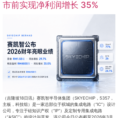
市前实现净利润增长 35%
（吉隆坡18日讯）赛凯智半导体集团（SKYECHIP，5357，
主板，科技组）是一家总部位于槟城的集成电路（“IC”）设计
公司，专注于硅知识产权（“IP”）及定制专用集成电路
（“ASIC”）的设计与开发。该公司今日公布截至2026年3月