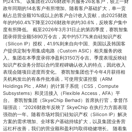
约24.1%。 该集团在2026财政年共服务26名客户，较上一财
政年同期的14名客户有所增加。随着客户基础扩大，单一贡
献占总营业额10%或以上的客户合计收入贡献，由2025财政
年的约60.4%下降至2026财政年的约30.6%，反映客户集中
度有所降低。 截至2026年3月31日止的第四季度，赛凯智集
团录得营业额5890万令吉，其中约57.7%来自硅知识产权
（Silicon IP）授权，41.9%则来自向中国、美国以及韩国客
户提供定制专用集成电路（Custom ASIC）相关服务的收
入。集团在本季度录得净盈利3150万令吉。季度表现反映硅
知识产权业务分部以合约里程碑确认收入的特点，因此收入
表现会随项目进度而变化。 赛凯智集团也于今年4月获得相
关机构发出的有条件批准函，可使用安谋控股（ARM
Holdings Plc，ARM）的计算子系统（CSS，Compute
Subsystems）和灵活接入（Flexible Access，AFA）平
台。 赛凯智集团（SkyeChip Berhad）首席执行官，拿督邝
瑞强说： “2026财政年反映了 SkyeChip 在执行力方面表现
强劲的一年。随着市场对我们硅知识产权（Silicon IP）解决
方案的需求增加、全球客户基础持续扩大，以及集团业务营
运杠杆改善，我们的营业额和盈利均取得稳健增长。 随着集