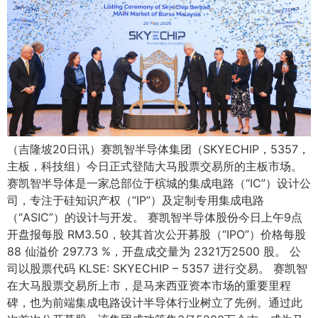
（吉隆坡20日讯）赛凯智半导体集团（SKYECHIP，5357，
主板，科技组）今日正式登陆大马股票交易所的主板市场。
赛凯智半导体是一家总部位于槟城的集成电路（“IC”）设计公
司，专注于硅知识产权（“IP”）及定制专用集成电路
（“ASIC”）的设计与开发。 赛凯智半导体股份今日上午9点
开盘报每股 RM3.50，较其首次公开募股（“IPO”）价格每股
88 仙溢价 297.73 %，开盘成交量为 2321万2500 股。 公
司以股票代码 KLSE: SKYECHIP – 5357 进行交易。 赛凯智
在大马股票交易所上市，是马来西亚资本市场的重要里程
碑，也为前端集成电路设计半导体行业树立了先例。通过此