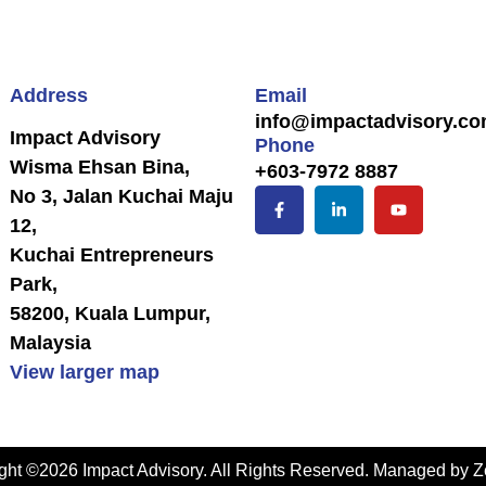
Address
Email
info@impactadvisory.c
Impact Advisory
Phone
Wisma Ehsan Bina,
+603-7972 8887
No 3, Jalan Kuchai Maju
12,
Kuchai Entrepreneurs
Park,
58200, Kuala Lumpur,
Malaysia
View larger map
ght ©2026 Impact Advisory. All Rights Reserved. Managed by
Z