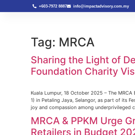
+603-7972 8887
info@impactadvisory.com.my
Tag:
MRCA
Sharing the Light of 
Foundation Charity Vis
Kuala Lumpur, 18 October 2025 – The MRCA Br
1) in Petaling Jaya, Selangor, as part of its 
joy and compassion among underprivileged ch
MRCA & PPKM Urge Gra
Retailers in Budget 20