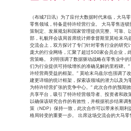
（布城7日讯）为了应付大数据时代来临，大马零
零售领域，特备是特许经营行业。 大马零售连
策制定、发展规划和国家管理提供完整、可靠、
部，礼貌拜会该局首席统计师拿督斯里莫哈末乌
交流会上，双方探讨了专门针对零售行业的研究
庞大的行业网络，汇聚了超过500家会员企业
营策略。 刘明强调了数据驱动战略在零售业中的
们为行业提供可持续增长的准确见解的里程碑。”
许经营商受益的框架。” 莫哈末乌兹尔也强调了
建更详细的统计框架，探索该领域的潜力以及为
为特许经营扩张的竞争中心。” 此次合作的预期
共享平台，吸引了特许经营领导者、投资者和政策
以确保该研究合作的有效性，并根据初步结果调
策（NDP）保持一致，此次合作可以带来长期
格局转变的重要一步。 出席这场交流会的大马