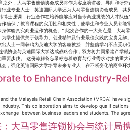
教育之外，大马零售连锁协会成员将作为客座演讲者、导师和研究
持行业专业人士，英迪国际大学还为大马零售连锁协会成员、其
伟博士强调，行业合作在培养能够应对当今商业挑战的人才队伍
合作确保了教育课程的实用性和相关性，使学生和专业人员都能
身体验真实商业运作的机会。” 此次合作的一大亮点是，大马
，为学生提供关于领导力、创业精神及行业最佳实践的宝贵见解。
杰出人士一同获聘为英迪大学的客座教授，并坚信学习不应受职
售连锁协会与英迪国际大学达成战略合作，双方将共同搭建产学融
的重要步伐。 这份谅解备忘录标志着教育与行业需求对接的重大
机会，强化英迪国际大学培育未来专业人士在不断变化的商业环
rate to Enhance Industry-Rel
NTI) and the Malaysia Retail Chain Association (MRCA) hav
industry. This collaboration aims to develop qualifications
xchange between business leaders and students. The agreem
来：大马零售连锁协会与统计局