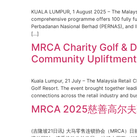
KUALA LUMPUR, 1 August 2025 – The Malaysi
comprehensive programme offers 100 fully fu
Perbadanan Nasional Berhad (PERNAS), and INT
[…]
MRCA Charity Golf & Di
Community Upliftment
Kuala Lumpur, 21 July – The Malaysia Retail C
Golf Resort. The event brought together leadi
connections across the retail industry and b
MRCA 2025慈善
(吉隆坡21日讯) 大马零售连锁协会（MRCA