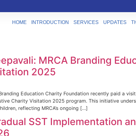
HOME
INTRODUCTION
SERVICES
UPDATES
T
Deepavali: MRCA Branding Educ
itation 2025
anding Education Charity Foundation recently paid a visit
Festive Charity Visitation 2025 program. This initiative unde
ildren, reflecting MRCA’s ongoing […]
dual SST Implementation and
26