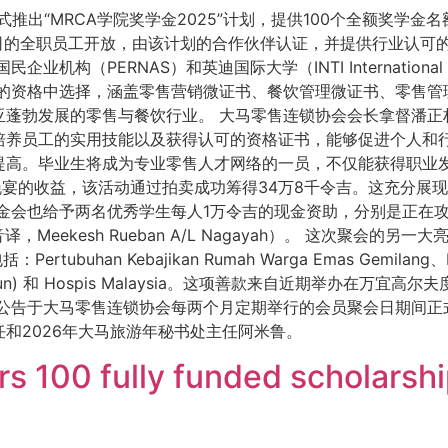
式推出“MRCA学院奖学金2025”计划，提供100个全额奖学
员公司的全职员工开放，由该计划的合作伙伴认证，并提供行业认
国民企业机构（PERNAS）和英迪国际大学（INTI International Un
向的资格中选择，涵盖零售营销微证书、餐饮管理微证书、零售管
蓬勃发展的零售与餐饮行业。 大马零售连锁协会会长拿督潘正权博
养员工的实用技能以及获得认可的资格证书，能够促进个人和行
提高。毕业生将成为专业零售人才网络的一员，不仅能获得职业发
年晚宴的收益，该活动通过拍卖成功筹得34万8千令吉。这充分展
金会也给予两名优秀学生每人1万令吉的现金资助，分别是正在攻
译，Meekesh Rueban A/L Nagayah）。 这次聚会
an Kebajikan Rumah Warga Emas Gemilang、Rumah
Dato’ Harun) 和 Hospis Malaysia。这项善款来自近期举办在万宜
项公告于大马零售连锁协会每两个月定期举行的会员聚会日期间正
和2026年大马旅游年秘书处主任阿米鲁。
 100 fully funded scholarship