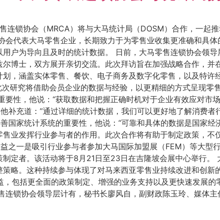
售连锁协会（MRCA）将与大马统计局（DOSM）合作，一起
锁协会代表大马零售企业，长期致力于为零售业收集更准确和具体
以用户为导向且及时的统计数据。 日前，大马零售连锁协会领导
兹尔博士，双方展开亲切交流。此次拜访旨在加强战略合作，并在
计划，涵盖实体零售、餐饮、电子商务及数字化零售，以及特许
，此次研究将借助会员企业的数据与经验，以更精细的方式呈现零
重要性，他说：“获取数据和把握正确时机对于企业有效应对市
 他补充道：”通过详细的统计数据，我们可以更好地了解消费
改善国家统计系统的重要性，他说：“可靠和具体的数据是国家
零售业发挥行业参与者的作用。此次合作将有助于制定政策，不
效益之一是吸引行业参与者参加大马国际加盟展（FEM）等大型
制定者。该活动将于8月21日至23日在吉隆坡会展中心举行。
整策略。这种持续参与体现了对马来西亚零售业持续改进和创新的
利益，包括更全面的政策制定、增强的业务支持以及更快速发展的
零售连锁协会领导层计有，秘书长廖风自，副财政陈玉玲、媒体主