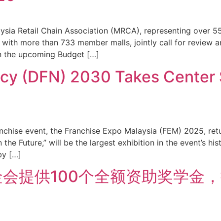
ia Retail Chain Association (MRCA), representing over 550
with more than 733 member malls, jointly call for review 
in the upcoming Budget […]
licy (DFN) 2030 Takes Center 
nchise event, the Franchise Expo Malaysia (FEM) 2025, retur
the Future,” will be the largest exhibition in the event’s hi
by […]
金会提供100个全额资助奖学金