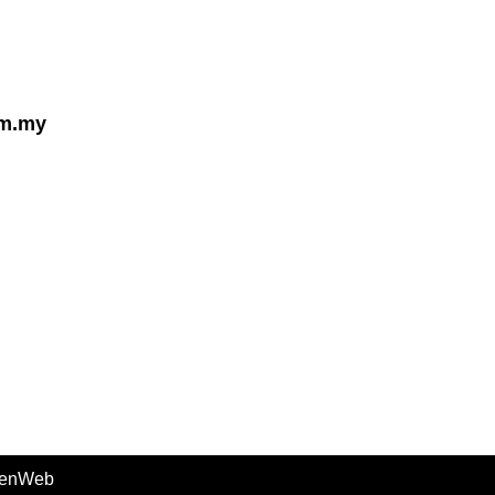
om.my
enWeb