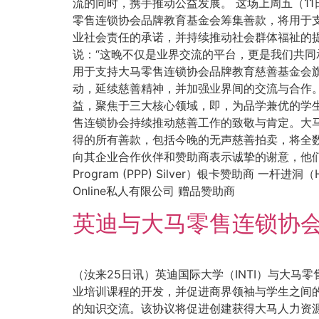
流的同时，携手推动公益发展。 这场上周五（1
零售连锁协会品牌教育基金会筹集善款，将用于
业社会责任的承诺，并持续推动社会群体福祉的
说：“这晚不仅是业界交流的平台，更是我们共同
用于支持大马零售连锁协会品牌教育慈善基金会
动，延续慈善精神，并加强业界间的交流与合作。
益，聚焦于三大核心领域，即，为品学兼优的学
售连锁协会持续推动慈善工作的致敬与肯定。大
得的所有善款，包括今晚的无声慈善拍卖，将全数
向其企业合作伙伴和赞助商表示诚挚的谢意，他们的慷慨
Program (PPP) Silver）银卡赞助商 一杆进洞
Online私人有限公司 赠品赞助商
英迪与大马零售连锁协
（汝来25日讯）英迪国际大学（INTI）与大
业培训课程的开发，并促进商界领袖与学生之间
的知识交流。该协议将促进创建获得大马人力资源