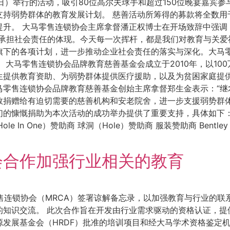
1日）举行的活动，吸引80位高尔夫球手和超过150位晚宴嘉宾
支持弱势群体的教育发展计划。 慈善活动所筹得的募款将全数用
提升。 大马零售连锁协会主席拿督潘正权博士在开场致辞中强调
承担社会责任的体现。今天每一次挥杆，都是我们对教育与关爱
旗下的各项计划，进一步推动企业社会责任的落实与深化。大马
 大马零售连锁协会品牌教育慈善基金会成立于2010年，以10
生提供教育资助、为弱势群体提供医疗援助，以及为贫困家庭提供
马零售连锁协会品牌教育慈善基金创始主席拿督郑生金表示：“继
捐赠给有迫切需要的慈善机构和安老院舍，进一步支援弱势群体
捐助为本次活动的成功举办提供了重要支持，具体如下： 特权合作伙伴计
（Hole In One）赞助商 球洞（Hole）赞助商 服装赞助商 Bentley
会合作加强行业相关的教育
马零售连锁协会（MRCA）签署谅解备忘录，以加强教育与行业的
的知识交流。 此次合作旨在开发由行业需求驱动的资格认证，提
发展基金会（HRDF）批准的培训项目和经大马学术资格鉴定机