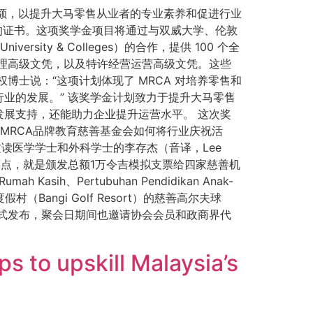
金名额，以提升大马零售从业者的专业素养和促进行业
可的证书。这项奖学金项目将通过与双威大学、伦敦
iversity & Colleges）的合作，提供 100 个全
理高级文凭，以及特许经营运营高级文凭。这些
士说：“这项计划体现了 MRCA 对培养零售和
业的发展。” 该奖学金计划致力于提升大马零售
展支持，还能助力企业提升运营水平。 这次奖
现MRCA品牌教育慈善基金会如何将行业庆祝活
读医学学士和外科学士的李存杰（音译，Lee
的另一大亮点，就是颁发总额1万令吉模拟支票给四家慈善机
 Kasih、Pertubuhan Pendidikan Anak-
高尔夫度假村（Bangi Golf Resort）的慈善高尔夫球
式发布，聚会日期间也邀请协会会员和政商界代
s to upskill Malaysia’s