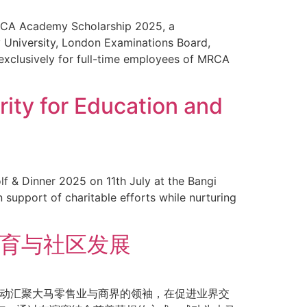
RCA Academy Scholarship 2025, a
 University, London Examinations Board,
 exclusively for full-time employees of MRCA
ity for Education and
lf & Dinner 2025 on 11th July at the Bangi
 support of charitable efforts while nurturing
教育与社区发展
。活动汇聚大马零售业与商界的领袖，在促进业界交