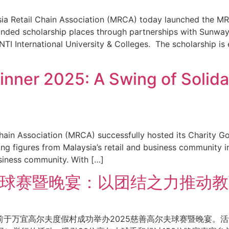
a Retail Chain Association (MRCA) today launched the M
nded scholarship places through partnerships with Sunway
I International University & Colleges. The scholarship is
nner 2025: A Swing of Solidar
hain Association (MRCA) successfully hosted its Charity Go
ng figures from Malaysia’s retail and business community in
usiness community. With […]
高尔夫球赛暨晚宴：以团结之力推动
）日前于万宜高尔夫度假村成功举办2025慈善高尔夫球赛暨晚宴