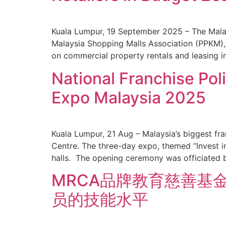
Kuala Lumpur, 19 September 2025 – The Malays
Malaysia Shopping Malls Association (PPKM), 
on commercial property rentals and leasing 
National Franchise Po
Expo Malaysia 2025
Kuala Lumpur, 21 Aug – Malaysia’s biggest fra
Centre. The three-day expo, themed “Invest in 
halls. The opening ceremony was officiated 
MRCA品牌教育慈善基
员的技能水平