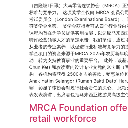
（吉隆坡1日讯）大马零售连锁协会（MRCA）正
标准与竞争力。 这项奖学金仅向 MRCA 会
考试委员会（London Examinations Board）、
额奖学金名额。 奖学金获得者可从四个行业导
课程均旨在为学员提供实用技能，以适应马来西亚
特许经营领域人才的坚定承诺。我们坚信，通过培
从业者的专业素养，以促进行业标准与竞争力的
学金项目的资金来源于MRCA 2025年农历新
动，转为支持教育事业的重要平台。 此外，该基
Chun Ket) 和攻读室内设计专业文凭的米卡斯（音
构，各机构将获得 2500令吉的善款，受惠单位包括：Pertubuh
Anak Yatim Selangor (Rumah Bakti 
赛，彰显了该协会对履行社会责任的决心。 此
表发表演讲，出席者包括马来西亚旅游局高级主任
MRCA Foundation offers
retail workforce