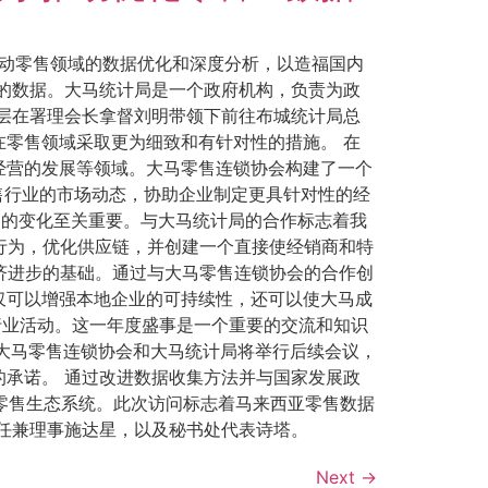
推动零售领域的数据优化和深度分析，以造福国内
的数据。大马统计局是一个政府机构，负责为政
层在署理会长拿督刘明带领下前往布城统计局总
零售领域采取更为细致和有针对性的措施。 在
经营的发展等领域。大马零售连锁协会构建了一个
售行业的市场动态，协助企业制定更具针对性的经
场的变化至关重要。与大马统计局的合作标志着我
者行为，优化供应链，并创建一个直接使经销商和特
经济进步的基础。通过与大马零售连锁协会的合作创
仅可以增强本地企业的可持续性，还可以使大马成
行业活动。这一年度盛事是一个重要的交流和知识
 大马零售连锁协会和大马统计局将举行后续会议，
承诺。 通过改进数据收集方法并与国家发展政
零售生态系统。此次访问标志着马来西亚零售数据
任兼理事施达星，以及秘书处代表诗塔。
Next
→